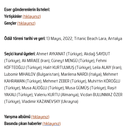
Eser gönderenlerin listeleri:
Yetişkinler
(tıklayınız)
Gençler
(tıklayınız)
Ödül töreni tarihi ve yeri:
13 Mayıs, 2022, Titanic Beach Lara, Antalya
Seçici kurul üyeleri:
Ahmet AYKANAT (Türkiye), Akdağ SAYDUT
(Türkiye), Ali MIRAEE (Iran), Cüneyt MENGÜ (Türkiye), Fehmi
KÖFTEOĞLU (Türkiye), Halit KURTULMUŞ (Türkiye), Leila ALAIY (İran),
Lubomir MIHAILOV (Bulgaristan), Marilena NARDI (İtalya), Mehmet
KAHRAMAN (Türkiye), Mehmet ZEBER (Türkiye), Muhittin KÖROĞLU
(Türkiye), Musa ALİOĞLU (Türkiye), Musa GÜMÜŞ (Türkiye), Raşit
YAKALI (Türkiye), Valeriu KURTU (Almanya), Vicdan BULUNMAZ ÖZER
(Türkiye), Vladimir KAZANEVSKY (Ukrayna)
Yarışma albümü
(tıklayınız)
Basında çıkan haberler
(tıklayınız)