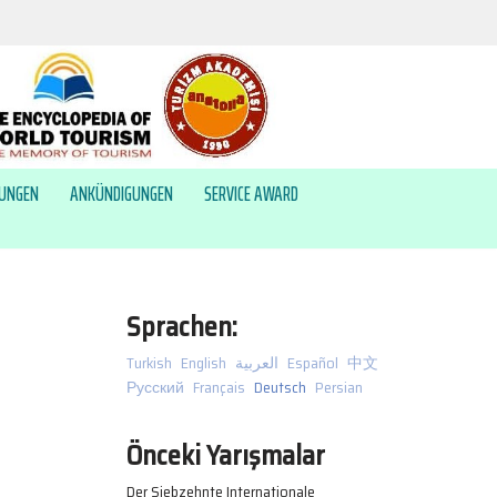
HUNGEN
ANKÜNDIGUNGEN
SERVICE AWARD
Sprachen:
Turkish
English
العربية
Español
中文
Русский
Français
Deutsch
Persian
Önceki Yarışmalar
Der Siebzehnte Internationale