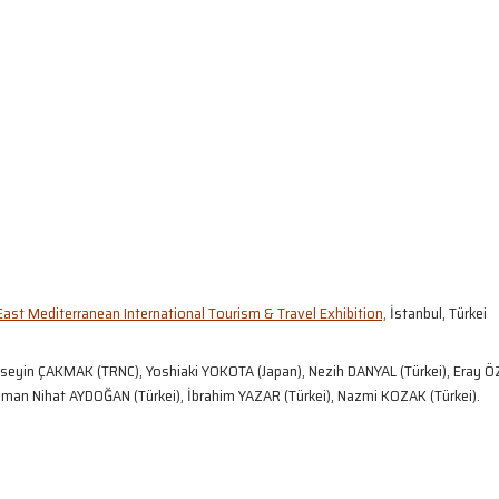
East Mediterranean International Tourism & Travel Exhibition,
İstanbul, Türkei
eyin ÇAKMAK (TRNC), Yoshiaki YOKOTA (Japan), Nezih DANYAL (Türkei), Eray 
Osman Nihat AYDOĞAN (Türkei), İbrahim YAZAR (Türkei), Nazmi KOZAK (Türkei).