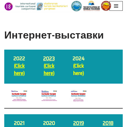
Перейти
к
содержимому
Интернет-выставки
2022
2023
2024
(Click
(
Click
(
Click
here)
here
)
here)
2021
2020
2019
2018