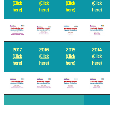
(
Click
(
Click
(
Click
(
Click
here
)
here
)
here
)
here
)
2017
2016
2015
2014
(Click
(Click
(Click
(
Click
here)
here)
here)
here
)